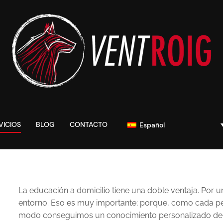
VICIOS
BLOG
CONTACTO
Español
La educación a domicilio tiene una doble ventaja. Por u
entorno. Eso es muy importante; porque, como cada perr
modo conseguimos un conocimiento personalizado del 